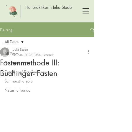
Heilpraktikerin Julia Stade
Beitrag
All Posts
Julia Stade
All Posts
31. Jan. 2023
1 Min. Lesezeit
Fastenmethode III:
Darmgesundheit
Buchinger- Fasten
Entgiftung/ Entsäuerung
Schmerztherapie
Naturheilkunde